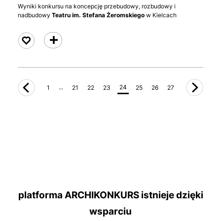
Wyniki konkursu na koncepcję przebudowy, rozbudowy i
nadbudowy
Teatru im. Stefana Żeromskiego
w Kielcach
czytaj
...
24
1
21
22
23
25
26
27
platforma ARCHIKONKURS istnieje dzięki
wsparciu