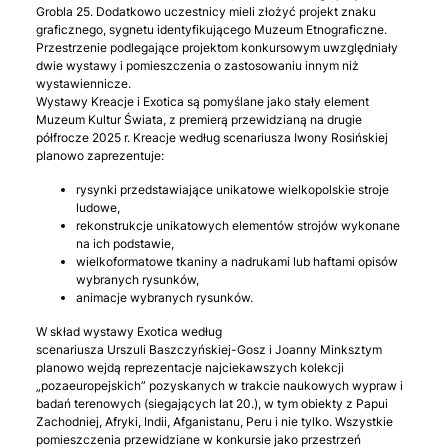
Grobla 25. Dodatkowo uczestnicy mieli złożyć projekt znaku
graficznego, sygnetu identyfikującego Muzeum Etnograficzne.
Przestrzenie podlegające projektom konkursowym uwzględniały
dwie wystawy i pomieszczenia o zastosowaniu innym niż
wystawiennicze.
Wystawy Kreacje i Exotica są pomyślane jako stały element
Muzeum Kultur Świata, z premierą przewidzianą na drugie
półfrocze 2025 r. Kreacje według scenariusza Iwony Rosińskiej
planowo zaprezentuje:
rysynki przedstawiające unikatowe wielkopolskie stroje
ludowe,
rekonstrukcje unikatowych elementów strojów wykonane
na ich podstawie,
wielkoformatowe tkaniny a nadrukami lub haftami opisów
wybranych rysunków,
animacje wybranych rysunków.
W skład wystawy Exotica według
scenariusza Urszuli Baszczyńskiej-Gosz i Joanny Minksztym
planowo wejdą reprezentacje najciekawszych kolekcji
„pozaeuropejskich” pozyskanych w trakcie naukowych wypraw i
badań terenowych (siegających lat 20.), w tym obiekty z Papui
Zachodniej, Afryki, Indii, Afganistanu, Peru i nie tylko. Wszystkie
pomieszczenia przewidziane w konkursie jako przestrzeń