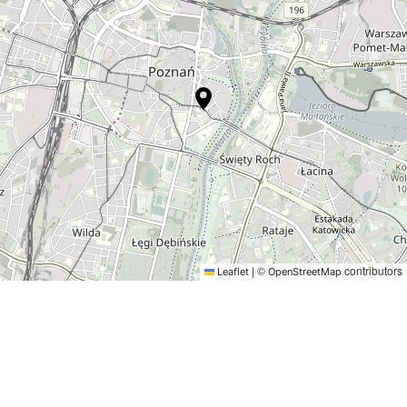
|
©
contributors
Leaflet
OpenStreetMap