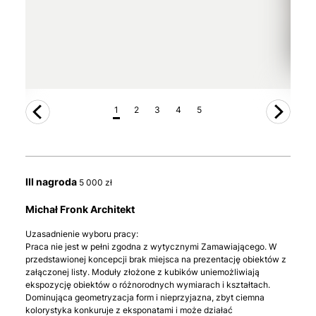
1
2
3
4
5
III nagroda
5 000 zł
Michał Fronk Architekt
Uzasadnienie wyboru pracy:
Praca nie jest w pełni zgodna z wytycznymi Zamawiającego. W
przedstawionej koncepcji brak miejsca na prezentację obiektów z
załączonej listy. Moduły złożone z kubików uniemożliwiają
ekspozycję obiektów o różnorodnych wymiarach i kształtach.
Dominująca geometryzacja form i nieprzyjazna, zbyt ciemna
kolorystyka konkuruje z eksponatami i może działać