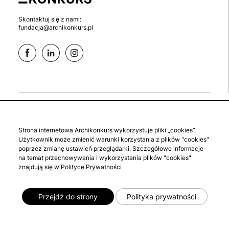
Skontaktuj się z nami:
fundacja@archikonkurs.pl
aktualne
zaloguj się
Strona internetowa Archikonkurs wykorzystuje pliki „cookies”.
studenckie
zgłoś konkurs
Użytkownik może zmienić warunki korzystania z plików "cookies"
archiwalne
polityka prywatności
poprzez zmianę ustawień przeglądarki. Szczegółowe informacje
na temat przechowywania i wykorzystania plików "cookies"
o fundacji
regulamin
znajdują się w Polityce Prywatności
Przejdź do strony
Polityka prywatności