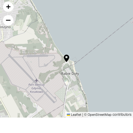
|
©
contributors
Leaflet
OpenStreetMap