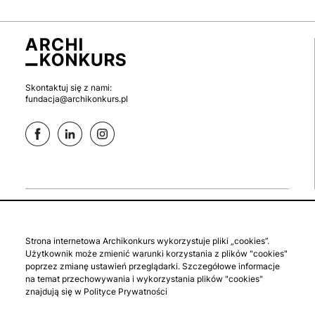
Skontaktuj się z nami:
fundacja@archikonkurs.pl
aktualne
zaloguj się
Strona internetowa Archikonkurs wykorzystuje pliki „cookies”.
studenckie
zgłoś konkurs
Użytkownik może zmienić warunki korzystania z plików "cookies"
archiwalne
polityka prywatności
poprzez zmianę ustawień przeglądarki. Szczegółowe informacje
na temat przechowywania i wykorzystania plików "cookies"
o fundacji
regulamin
znajdują się w Polityce Prywatności