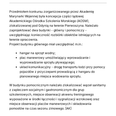
Przedmiotem konkursu zorganizowanego przez Akademię
Marynarki Wojennej była koncepcja części lądowej
Akademickiego Ośrodka Szkolenia Morskiego (AOSM),
zlokalizowanej pod Gdynią na terenie Pierwoszyna. Należało
zaprojektować dwa budynki - główny i pomocniczy -
uwzględniając konieczność rozbiórki obiektów istniejących na
terenie opracownia.
Projekt budynku głównego miał uwzględniać m.in.:
hangar na sprzęt wodny;
plac manewrowy umożliwiający wprowadzanie i
wyprowadzanie sprzętu pływającego;
układ komunikacyjny - drogę transportu łodzi przy pomocy
pojazdów z przyczepami prowadzącą z hangaru do
planowanego miejsca wodowania sprzętu.
W budynku pomocnicznym należało zlokalizować węzeł sanitarny
z zapleczem socjalnym i gastronomicznym dla grup
szkoleniowych, miejsce obserwacji akwenu treningowego
wyposażone w środki łączności i sygnalizacji wzrokowej oraz
miejsce obserwacji placów manewrowych i składowania
pomostów na czas sezonu zimowego. [AK]