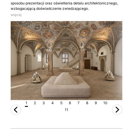
sposobu prezentacji oraz oświetlenia detalu architektonicznego,
wzbogacającą doświadczenie zwiedzającego.
więcej
1
2
3
4
5
6
7
8
9
10
11