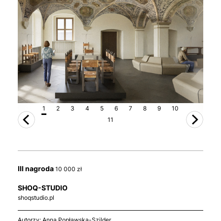
1
2
3
4
5
6
7
8
9
10
11
III nagroda
10 000 zł
SHOQ-STUDIO
shoqstudio.pl
Autorzy: Anna Popławska-Szilder