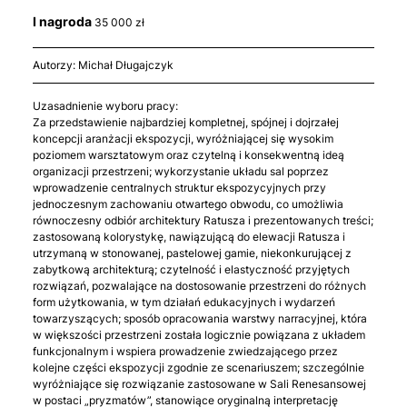
I nagroda
35 000 zł
Autorzy: Michał Długajczyk
Uzasadnienie wyboru pracy:
Za przedstawienie najbardziej kompletnej, spójnej i dojrzałej
koncepcji aranżacji ekspozycji, wyróżniającej się wysokim
poziomem warsztatowym oraz czytelną i konsekwentną ideą
organizacji przestrzeni; wykorzystanie układu sal poprzez
wprowadzenie centralnych struktur ekspozycyjnych przy
jednoczesnym zachowaniu otwartego obwodu, co umożliwia
równoczesny odbiór architektury Ratusza i prezentowanych treści;
zastosowaną kolorystykę, nawiązującą do elewacji Ratusza i
utrzymaną w stonowanej, pastelowej gamie, niekonkurującej z
zabytkową architekturą; czytelność i elastyczność przyjętych
rozwiązań, pozwalające na dostosowanie przestrzeni do różnych
form użytkowania, w tym działań edukacyjnych i wydarzeń
towarzyszących; sposób opracowania warstwy narracyjnej, która
w większości przestrzeni została logicznie powiązana z układem
funkcjonalnym i wspiera prowadzenie zwiedzającego przez
kolejne części ekspozycji zgodnie ze scenariuszem; szczególnie
wyróżniające się rozwiązanie zastosowane w Sali Renesansowej
w postaci „pryzmatów”, stanowiące oryginalną interpretację